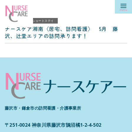
コ
ン
テ
2025.4.29
ショートステイ
ン
ナースケア湘南〈居宅、訪問看護〉 5月 藤
ツ
沢、辻堂エリアの訪問承ります！
へ
移
動
藤沢市・鎌倉市の訪問看護・介護事業所
〒251-0024 神奈川県藤沢市鵠沼橘1-2-4-502