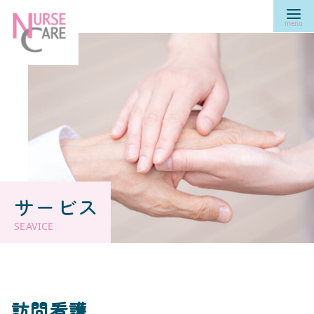
コ
ン
テ
ン
ツ
へ
移
動
サービス
訪問看護